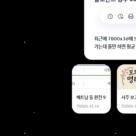
최근에 7800x3d에
가는데 롤만 하면 평균
임인데도 불구하고 2
이유가 있다면
1.게임자체 최적화랑
(드라이버 업데이트 또
베트남 동 환전 950,000원동 
사주 보
2.게임 내에서 프레임
2025.12.14
2025.
(설정에서 프레임 관련
3.롤 클라이언트 자체
(지웠다 깔아보기)