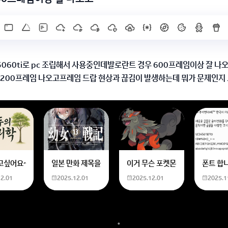
 5060ti로 pc 조립해서 사용중인데발로란트 경우 600프레임이상 잘 나
 200프레임 나오고프레임 드랍 현상과 끊김이 발생하는데 뭐가 문제인지 
00프레임이 나오는게 이상해서 여쭤봅니다
 드라이버 호환
는 안정된 버전으로 롤백)
한화 계산할때0하나 빼고 나누기 2하면 되는거 아닌가요??제가 알고 있는거랑
고싶어요~ 사주 보고 싶은데 어디서 봐야할 지모르겠어요여자 양력 2007 04 0
일본 만화 제목을 찾습니다 - 비행 마법 저격 여자 기억하기로
이거 무슨 포켓몬이에요? 신기하
폰트 합
 제한설정
12.01
2025.12.01
2025.12.01
2025.1
한 설정 찾아보기)
오류