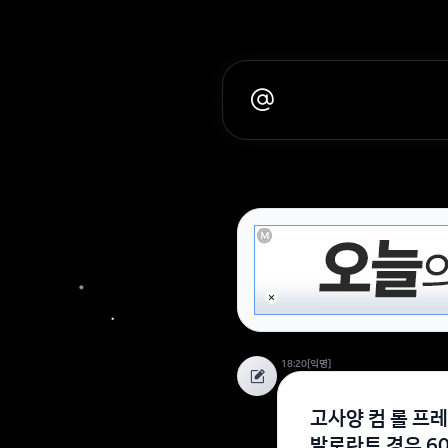
18:20
[익명]
고사양 컴 롤 프레
발로란트 경우 6