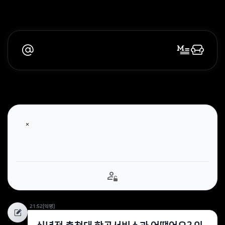
21:52
[익명]