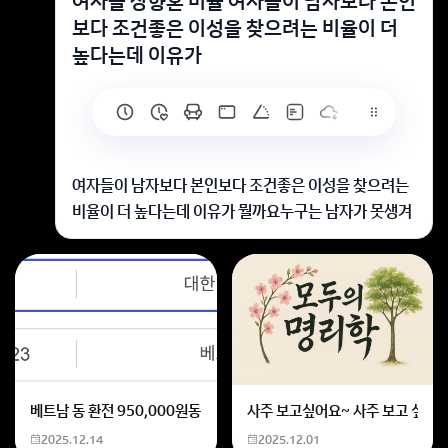
여자들 상향혼 비율 여자들이 남자보다 본인
보다 조건좋은 이성을 찾으려는 비율이 더
높다는데 이유가
여자들이 남자보다 본인보다 조건좋은 이성을 찾으려는
비율이 더 높다는데 이유가 뭘까요누구는 남자가 못생겨
서 조건이라도 좋은 남자를 찾으려고 하는거라던데 이거
도 근거가 되나요
남자가 되도록 어리고 예쁜여자 찾는 것 처럼 여자는 상
향혼을 찾는 것입니다.
좀 못생기고 나이가 많아도 돈과 경제력이 뛰어나면 결혼
을 하기도 하지요.
베트남 동 환전 950,000원동 한화 계산할때0하나 빼고 나누기 2하면
사주 보고싶어요~ 사주 보고 싶은데
어리고 예쁜 여자가 남자에게
2025.12.14
2025.12.01
기쁨, 활력, 자존감, 아이, 욕구충족을 준다면