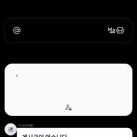
10:45
[익명]