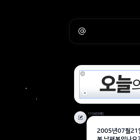
17:58
[익명]
2005년07월2
복 남편복있나요