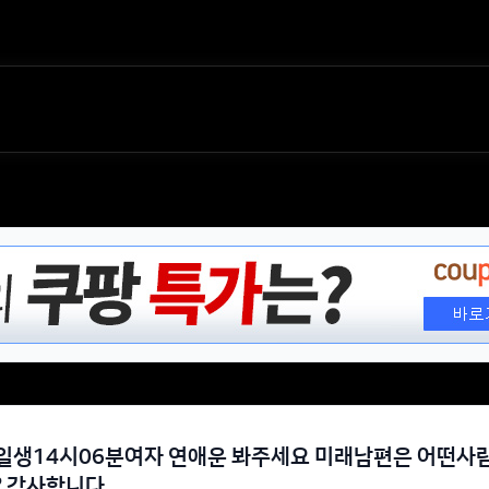
1일생14시06분여자 연애운 봐주세요 미래남편은 어떤사
? 감사합니다