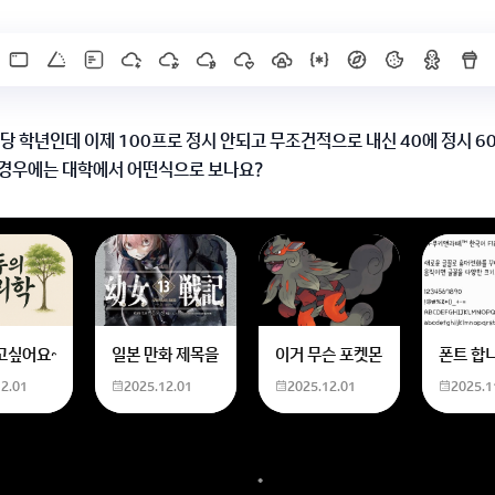
당 학년인데 이제 100프로 정시 안되고 무조건적으로 내신 40에 정시 6
 경우에는 대학에서 어떤식으로 보나요?
%와 정시 60% 비율이에요
재수를 하면 대학에서는 고교 성적과 재수 시 점수를 함께 고려해용!
을 것 같아요! 좋은 결과 있길 바랄게요!
X]를 누르면 내용이 보입니다
한화 계산할때0하나 빼고 나누기 2하면 되는거 아닌가요??제가 알고 있는거랑
고싶어요~ 사주 보고 싶은데 어디서 봐야할 지모르겠어요여자 양력 2007 04 0
일본 만화 제목을 찾습니다 - 비행 마법 저격 여자 기억하기로
이거 무슨 포켓몬이에요? 신기하
폰트 합
12.01
2025.12.01
2025.12.01
2025.1