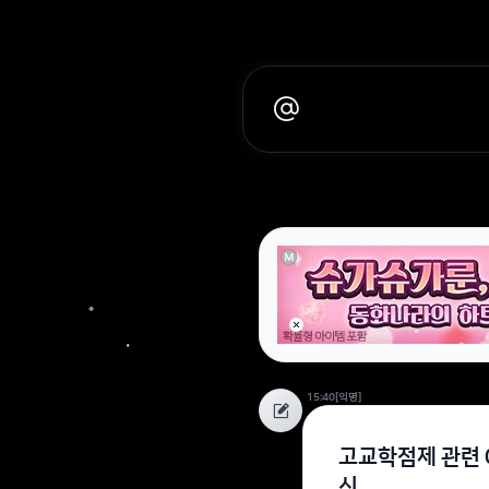
15:40
[익명]
고교학점제 관련 
신