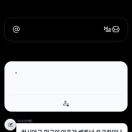
22:02
[익명]