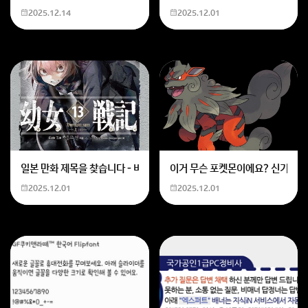
2025.12.14
2025.12.01
2. 상대방이 철저항전을 하는 경우(우크라이나 침공)
실제로 아프가니스탄 전쟁은 지형지물도 완벽히 알지 못
해서(+지형지물을 활용한 적군의 작전도 잘 모름) 소련
이 패퇴했고, 미국도 순식간에 역전당했죠.
미국은 베트남전쟁에서도 그놈의 지형지물을 활용한 게
릴라전술에 당해서 철수했잖아요.
회원가입 혹은 광고 [X]를 누르면 내용이 보입니다
일본 만화 제목을 찾습니다 - 비행 마법 저격 여자 기억하기로는 위의 내용
이거 무슨 포켓몬이에요? 신기하네
2025.12.01
2025.12.01