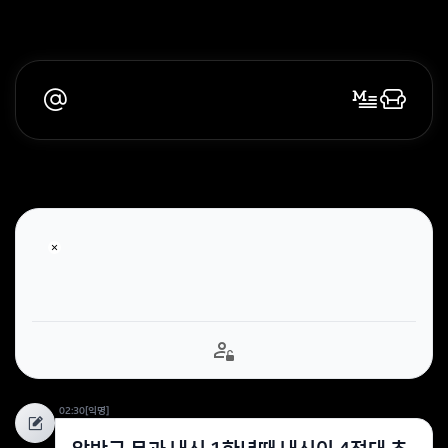
02:30
[익명]