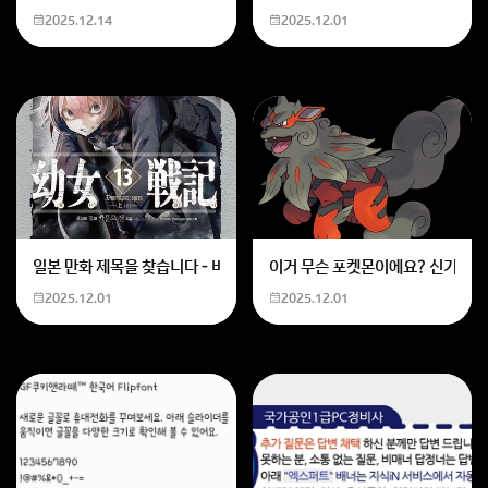
2025.12.14
2025.12.01
그리고 가능상태로서 무난하게됩니다.
인하대상태로 노력하시면 되게됩니다.
세개학기로서 잘받게되면 합격됩니다.
합격상태로서 무난하리라 보여집니다.
일등급상태로 계속받으면 되어집니다.
일본 만화 제목을 찾습니다 - 비행 마법 저격 여자 기억하기로는 위의 내용
이거 무슨 포켓몬이에요? 신기하네
2025.12.01
2025.12.01
고학년상태로 반영비중이 높게됩니다.
정시상태로서 하시는것이 유리합니다.
수시보다로서 정시상태가 좋게됩니다.
이등급상태로 후반까지는 가능합니다.