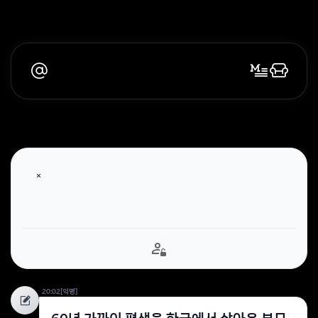
20:02
[익명]