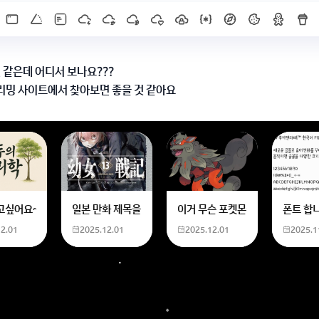
것 같은데 어디서 보나요???
리밍 사이트에서 찾아보면 좋을 것 같아요
로도 구할 수 있어요!
X]를 누르면 내용이 보입니다
한화 계산할때0하나 빼고 나누기 2하면 되는거 아닌가요??제가 알고 있는거랑
고싶어요~ 사주 보고 싶은데 어디서 봐야할 지모르겠어요여자 양력 2007 04 0
일본 만화 제목을 찾습니다 - 비행 마법 저격 여자 기억하기로
이거 무슨 포켓몬이에요? 신기하
폰트 합
12.01
2025.12.01
2025.12.01
2025.1