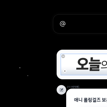
21:19
[익명]
애니 롤링걸즈 보