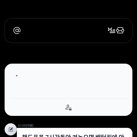
01:05
[익명]