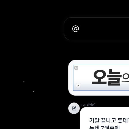
10:19
[익명]
기말 끝나고 롯데
는데 7월중에