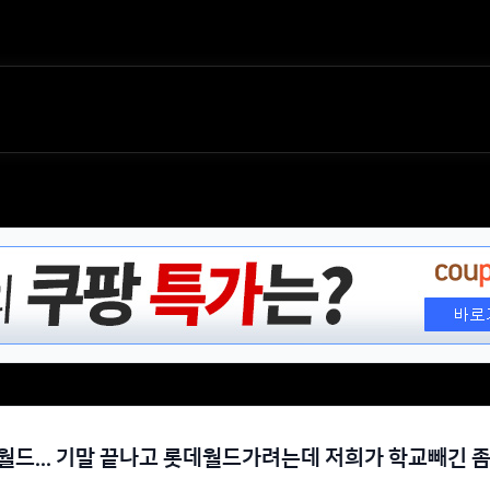
월드... 기말 끝나고 롯데월드가려는데 저희가 학교빼긴 