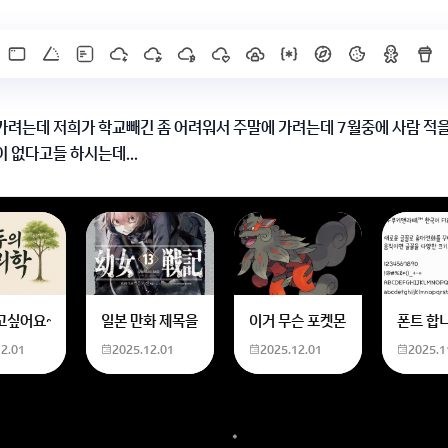
가려는데 저희가 학교빼긴 좀 어려워서 주말에 가려는데 7월중에 사람 적
 없다고들 하시는데...
일이 비교적 없다고 해요
X]를 누르면 내용이 보입니다
한화 계산할때0하나 빼고 나누기 2하면 되는거 아닌가요??제가 알고 있는거랑
고싶어요~ 사주 보고 싶은데 어디서 봐야할 지모르겠어요여자 양력 2007 04 0
일본 만화 제목을 찾습니다 - 비행 마법 저격 여자 기억하기로
이거 무슨 포켓몬이에요? 신기하
폰트 합
12.01
2025.12.01
2025.12.01
2025.1