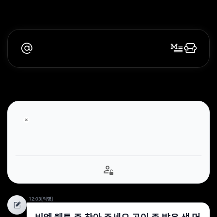
12:03
[익명]