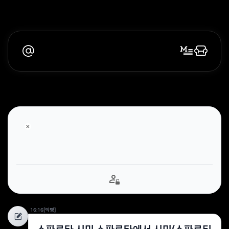
16:16
[익명]