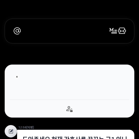
12:58
[익명]