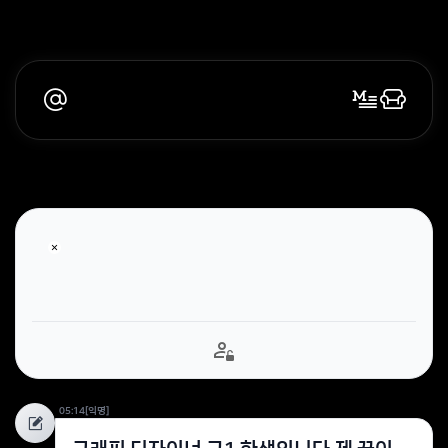
05:14
[익명]