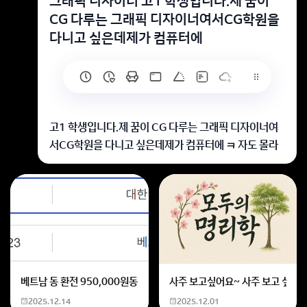
그래픽 디자이너 고1 학생입니다.제 꿈이
CG 다루는 그래픽 디자이너여서CG학원을
다니고 싶은데제가 컴퓨터에
고1 학생입니다.제 꿈이 CG 다루는 그래픽 디자이너여
서CG학원을 다니고 싶은데제가 컴퓨터에 ㅋ 자도 몰라
요근데도 그냥 바로 학원 가면 되나요?아니면 포토샵, 일
러스트 자격증 따고 가야 하나요?미술학원 굳이 안다녀
도 된다고 해서미술학원 끊엇는데 안다녀도 되는 거 맞겠
죠?
CG 학원에 바로 가셔도 괜찮아요.
기초부터 배우는 과정을 제공하니까요.
포토샵이나 일러스트 자격증은 나중에 해도 됩니다.
베트남 동 환전 950,000원동 한화 계산할때0하나 빼고 나누기 2하면
사주 보고싶어요~ 사주 보고 싶은데
2025.12.14
2025.12.01
미술학원은 개인의 선택이니 꼭 필요한 건 아닙니다.