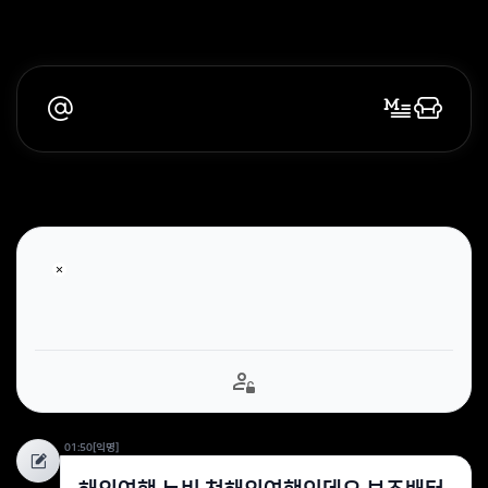
01:50
[익명]