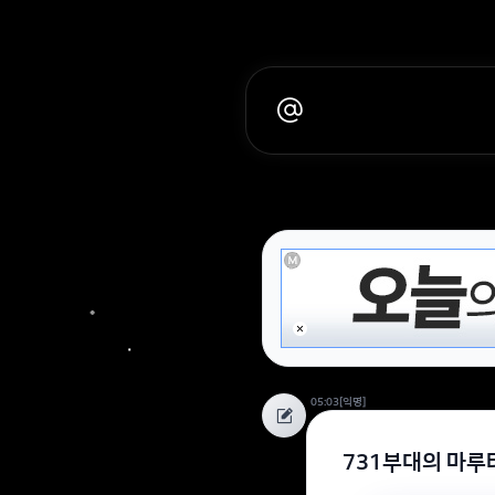
05:03
[익명]
731부대의 마루