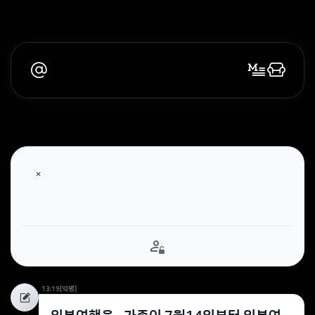
13:19
[익명]