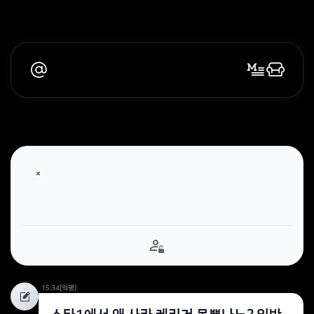
15:34
[익명]