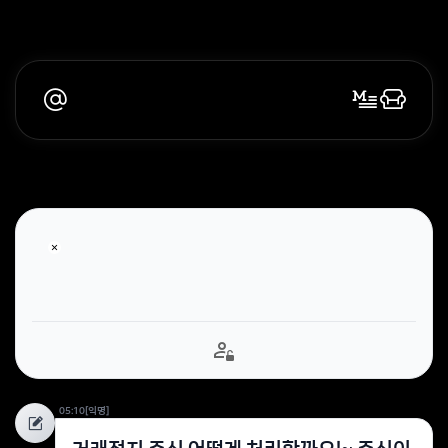
05:10
[익명]