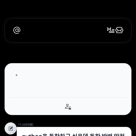
11:26
[익명]