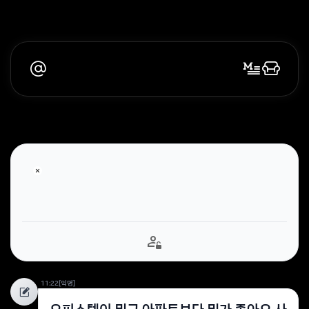
11:22
[익명]