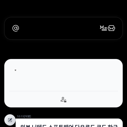
10:15
[익명]