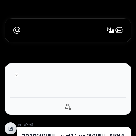
03:13
[익명]