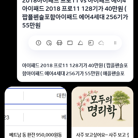
2018아이패드 프로11 vs 아이패드 에어4
아이패드 2018 프로11 128기가 40만원 (
짭플펜슬포함아이패드 에어4세대 256기가
55만원
아이패드 2018 프로11 128기가 40만원 ( 짭플펜슬포
함아이패드 에어4세대 256기가 55만원 ( 애플펜슬포
함뭐를 사는게 좋을까요 대학생이고 필기와 영상시청 위
주 입니다들고다니기 편했으면 좋겠어요둘다 배터리 효
율은 잘 모릅니다ㅠ
둘다... 그다지...
회원가입 혹은 광고 [X]를 누르면 내용이 보입니다
베트남 동 환전 950,000원동 한화 계산할때0하나 빼고 나누기 2하면
사주 보고싶어요~ 사주 보고 싶은데