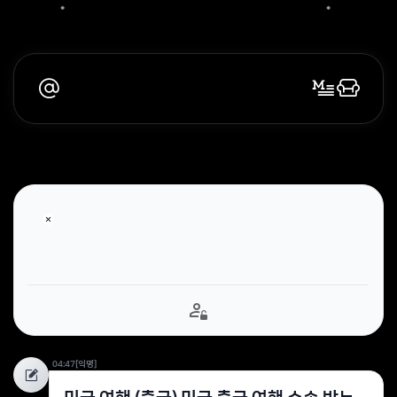
04:47
[익명]