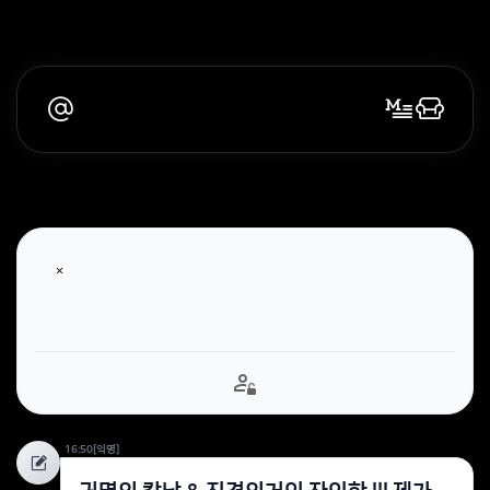
16:50
[익명]