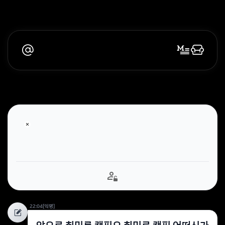
22:04
[익명]