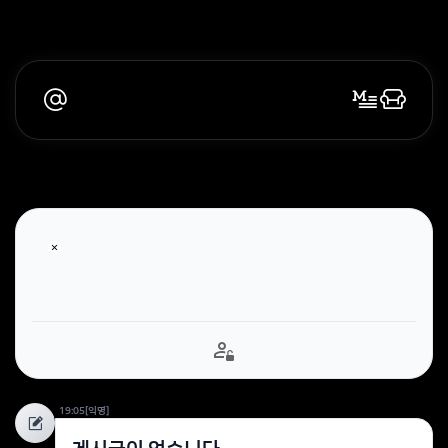
19:05
[익명]