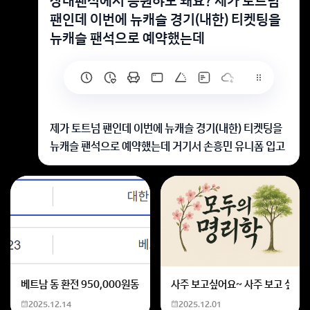
상대팬석에서 응원햐도 돼요? 제가 토트넘
팬인데 이번에 뉴캐슬 경기(내한) 티켓팅을
뉴캐슬 팬석으로 예약했는데
제가 토트넘 팬인데 이번에 뉴캐슬 경기(내한) 티켓팅을
뉴캐슬 팬석으로 예약했는데 거기서 손흥민 유니폼 입고
응원해도 되는건가요?? 처음으로 축구 경기 보러가는거
라서 분위기나 이런거 망치고 싶지 않아서요..
안녕하세요~
이 경기는 이벤트성 경기라서 팬석으로 잡으셨다면 뉴캐
슬팬 분들이 훨씬 많겠지만, 토트넘을 응원한다해서 문제
가 되지는 않을것 같습니다~
뉴캐스를 응원하는 분들 중에서도 토트넘 팬들이 있을 수
베트남 동 환전 950,000원동 한화 계산할때0하나 빼고 나누기 2하면
사주 보고싶어요~ 사주 보고 싶은데
있으니 크게 상관은 안하셔도 될것 같아요!
2025.12.14
2025.12.01
회원가입 혹은 광고 [X]를 누르면 내용이 보입니다