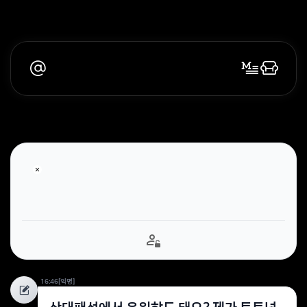
16:46
[익명]