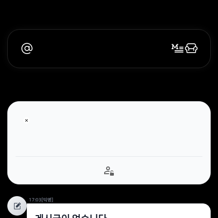
17:03
[익명]