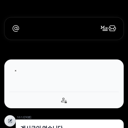
10:12
[익명]