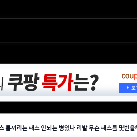
스 톱끼리는 패스 안되는 병있나 리발 무슨 패스를 몇번