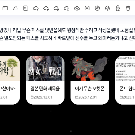
병있나 리발 무슨 패스를 몇번을해도 윙한테만 주려고 작정을했네 ㅗ현실 
슨 말도안되는 패스를 시도하네 바로앞에 선수를 두고 왜이러는거냐고 진짜
러는지 좀 알려줘요
해도 안되더라구요
X]를 누르면 내용이 보입니다
한화 계산할때0하나 빼고 나누기 2하면 되는거 아닌가요??제가 알고 있는거랑
고싶어요~ 사주 보고 싶은데 어디서 봐야할 지모르겠어요여자 양력 2007 04 0
일본 만화 제목을 찾습니다 - 비행 마법 저격 여자 기억하기로
이거 무슨 포켓몬이에요? 신기하
폰트 합
12.01
2025.12.01
2025.12.01
2025.1