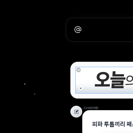
23:08
[익명]
피파 투톱끼리 패