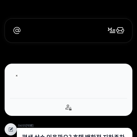
04:55
[익명]