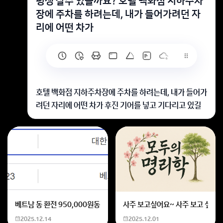
평생 살수 있을까요? 호텔 백화점 지하주차
장에 주차를 하려는데, 내가 들어가려던 자
리에 어떤 차가
호텔 백화점 지하주차장에 주차를 하려는데, 내가 들어가
려던 자리에 어떤 차가 후진 기어를 넣고 기다리고 있길
래 나는 그 차가 나가려는 줄 알고 더 앞으로 들어가서 주
차하려고 했어. 그런데 옆자리에 있던 아내가 왜 안 들어
가냐면서 답답해했지. (사실 그 차는 나가려던 게 아니라
들어오려던 차였어.)그래서 다른 곳에 주차하려고 했는
데 너무 좁아서 내 쪽 문이 안 열리는 상황이었어. 아내는
답답해하면서 차에서 내렸고, 나는 “내가 조금 조정해서
내릴 수 있으니까 괜찮아”라고 말하고 차를 살짝 옮기려
베트남 동 환전 950,000원동 한화 계산할때0하나 빼고 나누기 2하면
사주 보고싶어요~ 사주 보고 싶은데
던 중에, 그런데 아까 주차하려던 자리가 마침 비었길래
2025.12.14
2025.12.01
(옆으로 세 칸 정도 떨어진 자리였음) 거기에 주차했지.그