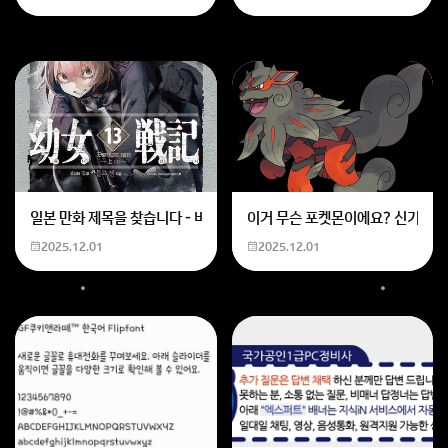
런데 내가 차에서 나오자 아내가 소리치면서 “왜 나 버리
고 가냐”, “운전을 왜 그렇게 답답하게 하냐”, “주차가 뭐
가 그렇게 어렵냐”라고 화를 냈어. 나는 미안하다고 하고,
화내지 말자고 하면서 애교도 부렸는데 아내는 그냥 “답
답하다”면서 화를 내고 혼자 백화점으로 올라갔어. 5분
동안 아무 말도 없이.정말 이렇게 평생 살고 싶지 않아. 내
가 잘못한 건 맞지만, 세상에 몇 명이나 이렇게 이해도 안
해주고 화를 내고, 소리치고, 얼굴까지 빨개질까 싶어. 그
일본 만화 제목을 찾습니다 - 비행 마법 저격 여자 기억하기로는 위의 내용
이거 무슨 포켓몬이에요? 신기하네
래서 결국 차 키를 돌려주고 나 혼자 나왔어.내가 그렇게
2025.12.01
2025.12.01
잘못한 걸까? 이혼해야되는거 아닐까?
아내 분이 좀 민감하게 나오시는것 같은데,
그전에 별다른 일없이 그냥 주차만 가지고 갑자기 그렇게
화를 내신거예요?
그런거라면 조금 너무 하신거같아요.ㅠㅠ 이걸로 이혼 까
지는 좀 오바인것 같고,