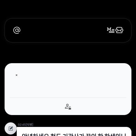
02:45
[익명]