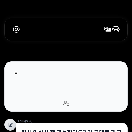
17:06
[익명]