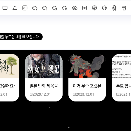
X]를 누르면 내용이 보입니다
한화 계산할때0하나 빼고 나누기 2하면 되는거 아닌가요??제가 알고 있는거랑
고싶어요~ 사주 보고 싶은데 어디서 봐야할 지모르겠어요여자 양력 2007 04 0
일본 만화 제목을 찾습니다 - 비행 마법 저격 여자 기억하기로
이거 무슨 포켓몬이에요? 신기하
폰트 합
12.01
2025.12.01
2025.12.01
2025.1