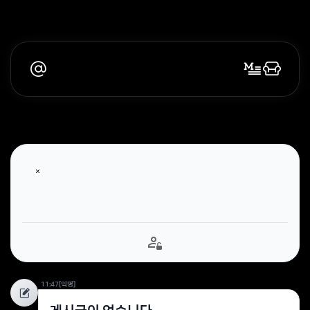
11:47
[익명]