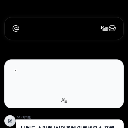
06:47
[익명]